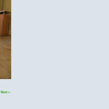
|
Next »