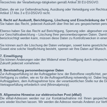
Verzeichnis der Verarbeitungs-tätigkeiten gemäß Artikel 30 EU-DSGVO.
Daten, die wir zur Geltendmachung, Ausübung oder Verteidigung von Rechts
Artikel 17 Abs.3 e EU-DSGVO nicht.
6. Recht auf Auskunft, Berichtigung, Löschung und Einschränkung der 
Sie haben das Recht, jederzeit Auskunft über Ihre bei uns gespeicherten pe
Ebenso haben Sie das Recht auf Berichtigung, Sperrung oder- abgesehen vo
zur Geschäftsabwicklung – Löschung Ihrer personenbezogenen Daten. Damit 
berücksichtigt werden kann, müssen diese Daten zu Kontrollzwecken in einer
Sie können auch die Löschung der Daten verlangen, soweit keine gesetzliche
Soweit eine solche Verpflichtung besteht, sperren wir Ihre Daten auf Wunsch.
7. Einwilligung
Sie können Änderungen oder den Widerruf einer Einwilligung durch entspreche
Zukunft jederzeit vornehmen.
8. Bereitstellung personenbezogener Daten
Zur Auftragserfüllung ist der Auftraggeber bzw. der Betroffene verpflichtet,
Verfügung zu stellen, wie es für die Auftragserfüllung notwendig ist. Dabei lie
Auftraggebers, dem Auftragnehmer bzw. der verantwortlichen Stelle nur die Da
Vertragserfüllung erforderlich sind (Minimalprinzip).
9. Allgemeine Hinweise zur elektronischen Post (eMail)
Die eMail-Adressen werden nur zur Kontaktaufnahme mit Ihnen gespeicher
uns wieder löschen lassen. Wir werden die Adresse niemals Anderen zur Ver