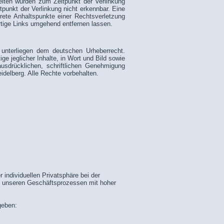
 Seiten wurden zum Zeitpunkt der Verlinkung
punkt der Verlinkung nicht erkennbar. Eine
krete Anhaltspunkte einer Rechtsverletzung
rtige Links umgehend entfernen lassen.
n unterliegen dem deutschen Urheberrecht.
ige jeglicher Inhalte, in Wort und Bild sowie
usdrücklichen, schriftlichen Genehmigung
eidelberg. Alle Rechte vorbehalten.
individuellen Privatsphäre bei der
bei unseren Geschäftsprozessen mit hoher
geben: