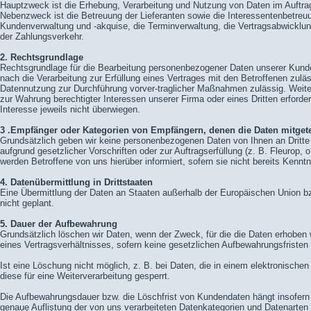
Hauptzweck ist die Erhebung, Verarbeitung und Nutzung von Daten im Auftrag
Nebenzweck ist die Betreuung der Lieferanten sowie die Interessentenbetreuu
Kundenverwaltung und -akquise, die Terminverwaltung, die Vertragsabwicklun
der Zahlungsverkehr.
2. Rechtsgrundlage
Rechtsgrundlage für die Bearbeitung personenbezogener Daten unserer Kund
nach die Verarbeitung zur Erfüllung eines Vertrages mit den Betroffenen zuläs
Datennutzung zur Durchführung vorver-traglicher Maßnahmen zulässig. Weiter
zur Wahrung berechtigter Interessen unserer Firma oder eines Dritten erforder
Interesse jeweils nicht überwiegen.
3 .Empfänger oder Kategorien von Empfängern, denen die Daten mitgete
Grundsätzlich geben wir keine personenbezogenen Daten von Ihnen an Dritte w
aufgrund gesetzlicher Vorschriften oder zur Auftragserfüllung (z. B. Fleurop, o
werden Betroffene von uns hierüber informiert, sofern sie nicht bereits Kenntn
4. Datenübermittlung in Drittstaaten
Eine Übermittlung der Daten an Staaten außerhalb der Europäischen Union bzw
nicht geplant.
5. Dauer der Aufbewahrung
Grundsätzlich löschen wir Daten, wenn der Zweck, für die die Daten erhoben w
eines Vertragsverhältnisses, sofern keine gesetzlichen Aufbewahrungsfriste
Ist eine Löschung nicht möglich, z. B. bei Daten, die in einem elektronische
diese für eine Weiterverarbeitung gesperrt.
Die Aufbewahrungsdauer bzw. die Löschfrist von Kundendaten hängt insofern 
genaue Auflistung der von uns verarbeiteten Datenkategorien und Datenarten 