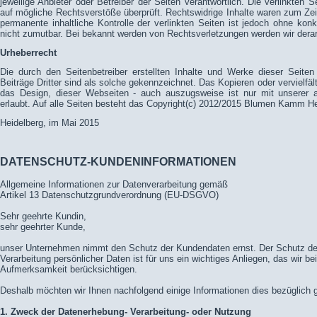
jeweilige Anbieter oder Betreiber der Seiten verantwortlich. Die verlinkten
auf mögliche Rechtsverstöße überprüft. Rechtswidrige Inhalte waren zum Zeit
permanente inhaltliche Kontrolle der verlinkten Seiten ist jedoch ohne kon
nicht zumutbar. Bei bekannt werden von Rechtsverletzungen werden wir dera
Urheberrecht
Die durch den Seitenbetreiber erstellten Inhalte und Werke dieser Seite
Beiträge Dritter sind als solche gekennzeichnet. Das Kopieren oder vervielfält
das Design, dieser Webseiten - auch auszugsweise ist nur mit unserer a
erlaubt. Auf alle Seiten besteht das Copyright(c) 2012/2015 Blumen Kamm H
Heidelberg, im Mai 2015
DATENSCHUTZ-KUNDENINFORMATIONEN
Allgemeine Informationen zur Datenverarbeitung gemäß
Artikel 13 Datenschutzgrundverordnung (EU-DSGVO)
Sehr geehrte Kundin,
sehr geehrter Kunde,
unser Unternehmen nimmt den Schutz der Kundendaten ernst. Der Schutz der 
Verarbeitung persönlicher Daten ist für uns ein wichtiges Anliegen, das wir 
Aufmerksamkeit berücksichtigen.
Deshalb möchten wir Ihnen nachfolgend einige Informationen dies bezüglich 
1. Zweck der Datenerhebung- Verarbeitung- oder Nutzung