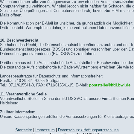
Wir unternehmen alle vernünftigerweise zu erwartenden Vorsichtsmaßnah
Computerviren zu verhindern. Wir sind jedoch nicht haftbar für Schäden, die 
Sie selber Überprüfungen auf Computerviren durch, bevor Sie E-Mails les
Mails öffnen.
Die Kommunikation per E-Mail ist unsicher, da grundsätzlich die Möglichkei
Dritte besteht. Wir empfehlen daher, keine vertraulichen Daten unverschlüsse
10. Beschwerderecht
Sie haben das Recht, die Datenschutzaufsichtsbehörde anzurufen und dort In
Bundesdatenschutzgesetzes (BDSG) und sonstiger Vorschriften über den Date
Datenschutzgrundverordnung (EU-DSGVO) zu erfahren.
Darüber hinaus ist die Aufsichtsbehörde Anlaufstelle für Beschwerden bei de
Die zuständige Aufsichtsbehörde für Baden-Württemberg erreichen Sie wie fol
Landesbeauftragte für Datenschutz und Informationsfreiheit
Postfach 10 29 32, 70025 Stuttgart
Tel.: 0711/615541-0, FAX: 0711/615541-15, E-Mail:
poststelle@lfdi.bwl.de
11. Verantwortliche Stelle
Verantwortliche Stelle im Sinne der EU-DSGVO ist unsere Firma Blumen K
Heidelberg
Zu Ihrer Information:
Unsere Kassenquittungen erfüllen die Vorraussetzungen für Kleinstbetragsre
Startseite
|
Impressum
|
Datenschutz / Haftungsausschluss