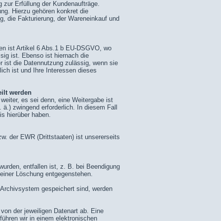
 zur Erfüllung der Kundenaufträge.
ng. Hierzu gehören konkret die
g, die Fakturierung, der Wareneinkauf und
en ist Artikel 6 Abs.1 b EU-DSGVO, wo
sig ist. Ebenso ist hiernach die
 ist die Datennutzung zulässig, wenn sie
lich ist und Ihre Interessen dieses
ilt werden
eiter, es sei denn, eine Weitergabe ist
. ä.) zwingend erforderlich. In diesem Fall
is hierüber haben.
. der EWR (Drittstaaten) ist unsererseits
urden, entfallen ist, z. B. bei Beendigung
n einer Löschung entgegenstehen.
n Archivsystem gespeichert sind, werden
von der jeweiligen Datenart ab. Eine
führen wir in einem elektronischen